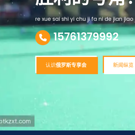
re xue sai shi yi chu ji fa ni de jian jiao
15761379992
认识
俄罗斯专享会
新闻纵览