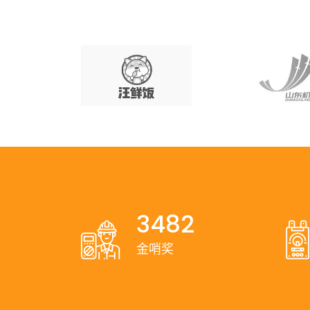
3482
金哨奖