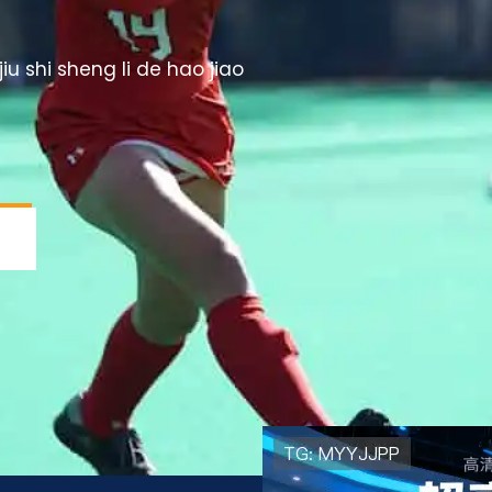
 jiu shi sheng li de hao jiao