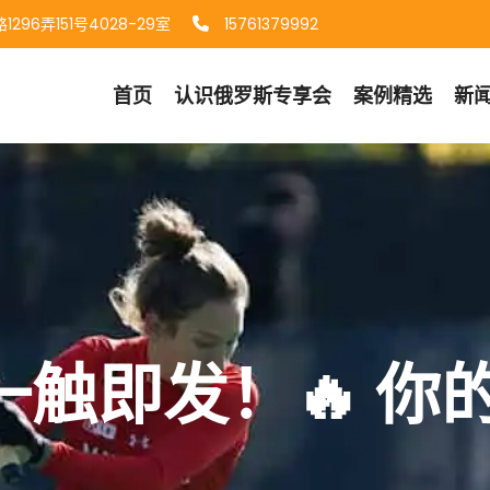
96弄151号4028-29室
15761379992
首页
认识
俄罗斯专享会
案例精选
新
触即发！🔥 你
！